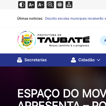
Útimas notícias:
Obras de saneamento levarão água trata
regiões de Taubaté
há 5 horas
A
Secretarias
Cidadão
ESPAÇO DO MO
APRESENTA – PO