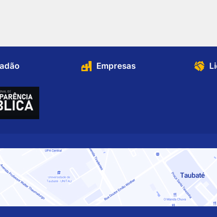
dadão
Empresas
L