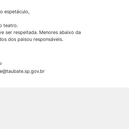
do espetáculo,
 teatro.
e ser respeitada. Menores abaixo da
s dos paisou responsáveis.
P
e@taubate.sp.gov.br