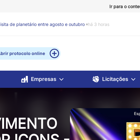
Ir para o cont
da e coleta de esgoto a mais 2 mil famílias em cinco
brir protocolo online
Empresas
Licitações
VIMENTO
P ICONS -