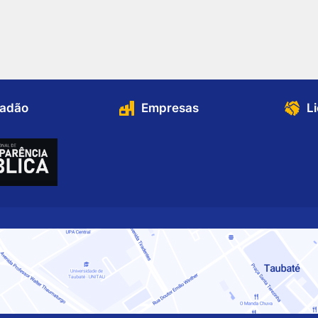
dadão
Empresas
L