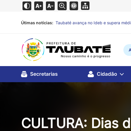
Útimas notícias:
Defesa Civil de Taubaté alerta para pr
A
Secretarias
Cidadão
CULTURA: Dias d