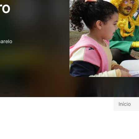
ro
arelo
Início