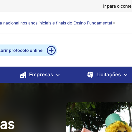
Ir para o cont
evisão de chuva e ventos fortes
há 9 horas
brir protocolo online
Empresas
Licitações
as