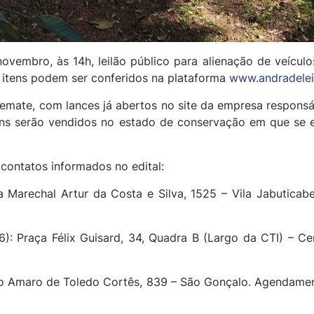
 novembro, às 14h, leilão público para alienação de veícul
s itens podem ser conferidos na plataforma
www.andradelei
remate, com lances já abertos no site da empresa responsáve
bens serão vendidos no estado de conservação em que se 
contatos informados no edital:
ua Marechal Artur da Costa e Silva, 1525 – Vila Jabuticab
06): Praça Félix Guisard, 34, Quadra B (Largo da CTI) – 
tão Amaro de Toledo Cortês, 839 – São Gonçalo. Agendamen