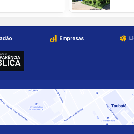
dadão
Empresas
L