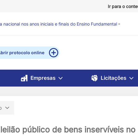
Ir para o cont
evisão de chuva e ventos fortes
há 59 minutos
brir protocolo online
Empresas
Licitações
ão
 leilão público de bens inservíveis n