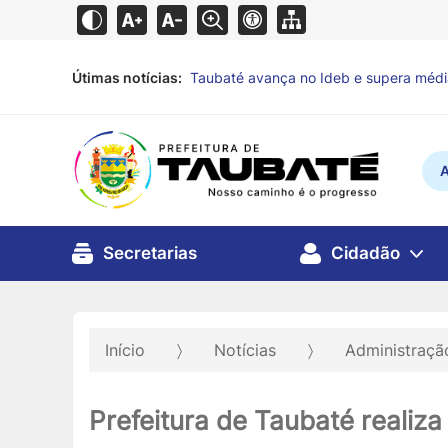
Útimas notícias:
Defesa Civil de Taubaté alerta para pr
A
Secretarias
Cidadão
Início
Notícias
Administraç
Prefeitura de Taubaté realiza