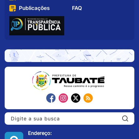
Publicações
FAQ
Pe
Endereço: