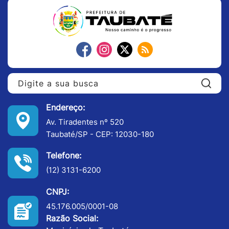
Pe
Endereço:
Av. Tiradentes nº 520
Taubaté/SP - CEP: 12030-180
Telefone:
(12) 3131-6200
CNPJ:
45.176.005/0001-08
Razão Social: