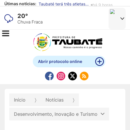
Taubaté terá três atletas na fase final do Campeonato Brasileiro de Karatê
há 9 horas
Útimas notícias:
Alunos de escola municipal expõem obras produzidas com materiais recicláveis no Mistau
há 11 horas
20°
Chuva Fraca
Abrir protocolo online
Início
Notícias
Desenvolvimento, Inovação e Turismo