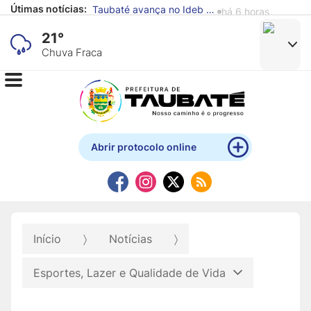
Taubaté avança no Ideb e supera média nacional nos anos iniciais e finais do Ensino Fundamental
há 6 horas
Útimas notícias:
Defesa Civil de Taubaté alerta para previsão de chuva e ventos fortes
há 7 horas
21°
Chuva Fraca
Abrir protocolo online
Início
Notícias
Esportes, Lazer e Qualidade de Vida