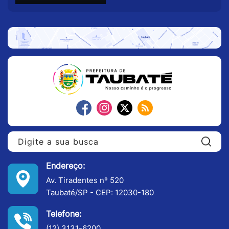
Pe
Endereço:
Av. Tiradentes nº 520
Taubaté/SP - CEP: 12030-180
Telefone:
(12) 3131-6200