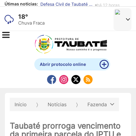
Útimas notícias:
Defesa Civil de Taubaté alerta para previsão de chuva e ventos fortes
há 12 horas
18°
Chuva Fraca
Abrir protocolo online
Início
Notícias
Fazenda
Taubaté prorroga vencimento
da primeira parcela do IPTU e