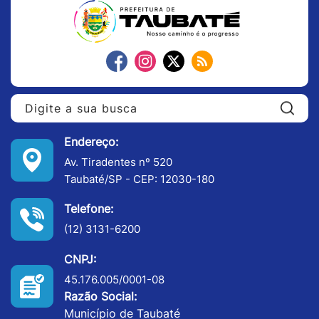
Pe
Endereço:
Av. Tiradentes nº 520
Taubaté/SP - CEP: 12030-180
Telefone:
(12) 3131-6200
CNPJ:
45.176.005/0001-08
Razão Social:
Município de Taubaté