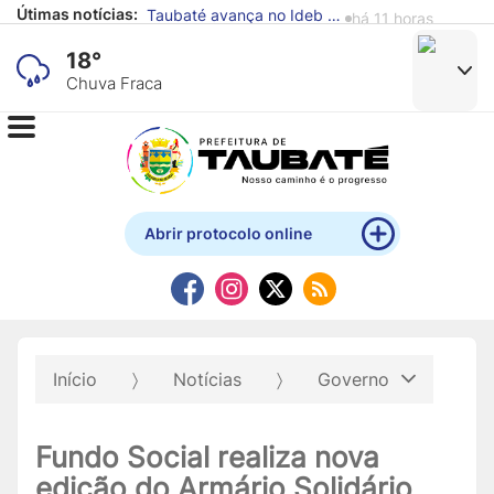
Taubaté avança no Ideb e supera média nacional nos anos iniciais e finais do Ensino Fundamental
há 11 horas
Útimas notícias:
Defesa Civil de Taubaté alerta para previsão de chuva e ventos fortes
há 11 horas
18°
Chuva Fraca
Abrir protocolo online
Início
Notícias
Governo
Fundo Social realiza nova
edição do Armário Solidário,