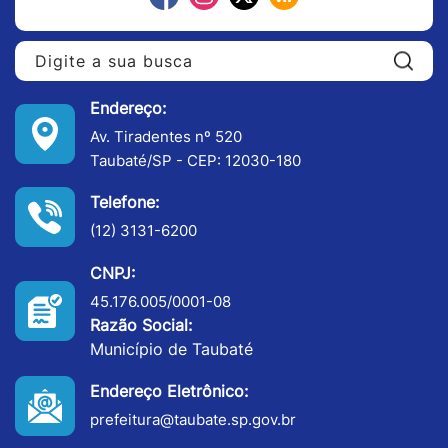
Pe
Endereço:
Av. Tiradentes nº 520
Taubaté/SP - CEP: 12030-180
Telefone:
(12) 3131-6200
CNPJ:
45.176.005/0001-08
Razão Social:
Município de Taubaté
Endereço Eletrônico:
prefeitura@taubate.sp.gov.br