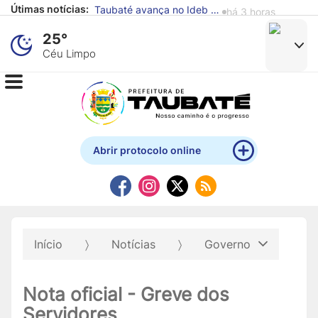
há 3 horas
Útimas notícias:
Defesa Civil de Taubaté alerta para previsão de chuva e ventos fortes
há 4 horas
25°
Céu Limpo
Abrir protocolo online
Início
Notícias
Governo
Nota oficial - Greve dos
Servidores