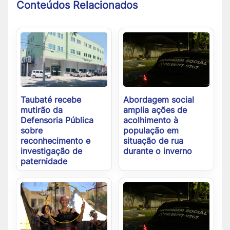
Conteúdos Relacionados
Taubaté recebe
Abordagem social
mutirão da
amplia ações de
Defensoria Pública
acolhimento à
sobre
população em
reconhecimento e
situação de rua
investigação de
durante o inverno
paternidade