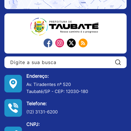
Pe
Endereço:
Av. Tiradentes nº 520
Taubaté/SP - CEP: 12030-180
Telefone:
(12) 3131-6200
CNPJ: