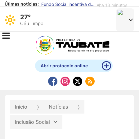
Fundo Social incentiva doação de alimentos para reforçar atendimento a famílias em situação de vulnerabilidade
há 13 minutos
Útimas notícias:
Taubaté avança no Ideb e supera média nacional nos anos iniciais e finais do Ensino Fundamental
há 16 horas
27°
Céu Limpo
Abrir protocolo online
Início
Notícias
Inclusão Social