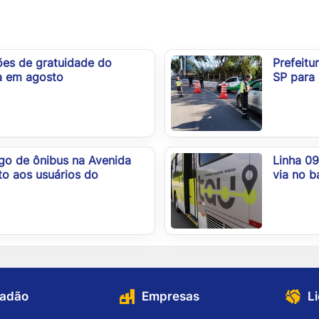
es de gratuidade do
Prefeitu
a em agosto
SP para 
igo de ônibus na Avenida
Linha 09
to aos usuários do
via no b
dadão
Empresas
L