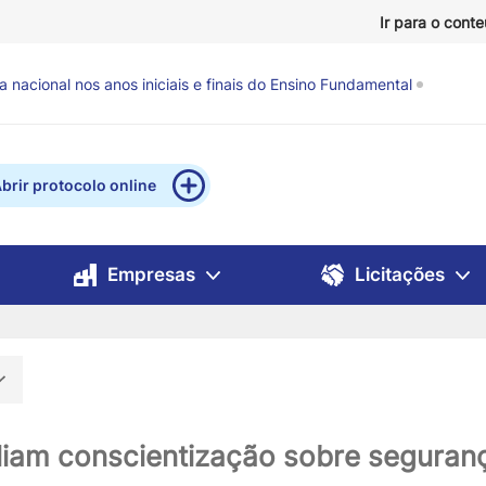
Ir para o cont
evisão de chuva e ventos fortes
há 12 horas
brir protocolo online
Empresas
Licitações
iam conscientização sobre seguranç