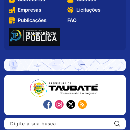
Empresas
Licitações
Publicações
FAQ
Pe