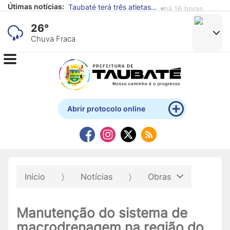
Útimas notícias:
Alunos de escola municipal expõem obras produzidas com materiais recicláveis no Mistau
há 18 horas
26°
Chuva Fraca
Abrir protocolo online
Início
Notícias
Obras
Manutenção do sistema de
macrodrenagem na região do