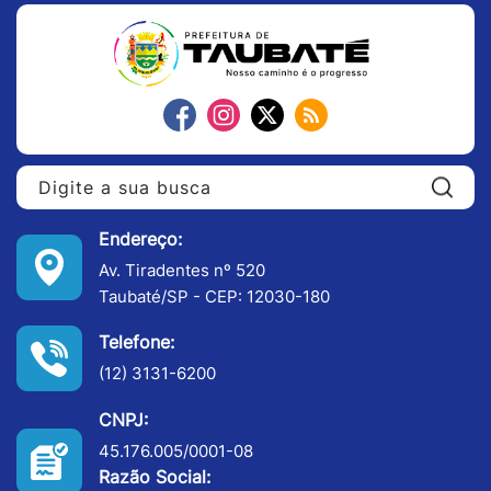
Pe
Endereço:
Av. Tiradentes nº 520
Taubaté/SP - CEP: 12030-180
Telefone:
(12) 3131-6200
CNPJ:
45.176.005/0001-08
Razão Social: