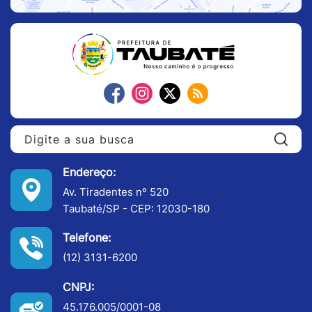
Pe
Endereço:
Av. Tiradentes nº 520
Taubaté/SP - CEP: 12030-180
Telefone:
(12) 3131-6200
CNPJ:
45.176.005/0001-08