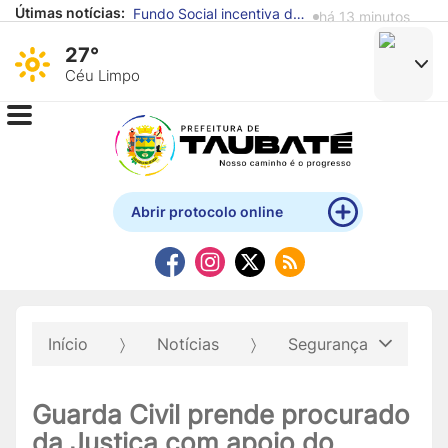
Útimas notícias:
Taubaté avança no Ideb e supera média nacional nos anos iniciais e finais do Ensino Fundamental
há 16 horas
27°
Céu Limpo
Abrir protocolo online
Início
Notícias
Segurança
Guarda Civil prende procurado
da Justiça com apoio do