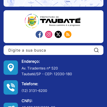
Pe
Endereço:
Av. Tiradentes nº 520
Taubaté/SP - CEP: 12030-180
Telefone:
(12) 3131-6200
CNPJ: