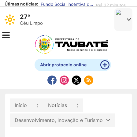
Útimas notícias:
Taubaté avança no Ideb e supera média nacional nos anos iniciais e finais do Ensino Fundamental
há 16 horas
27°
Céu Limpo
Abrir protocolo online
Início
Notícias
Desenvolvimento, Inovação e Turismo