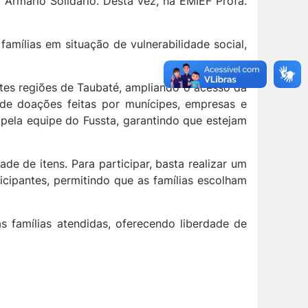
 Armário Solidário. Desta vez, na EMIEF Profa.
amílias em situação de vulnerabilidade social,
ntes regiões de Taubaté, ampliando o acesso da
de doações feitas por munícipes, empresas e
 pela equipe do Fussta, garantindo que estejam
de de itens. Para participar, basta realizar um
cipantes, permitindo que as famílias escolham
s famílias atendidas, oferecendo liberdade de