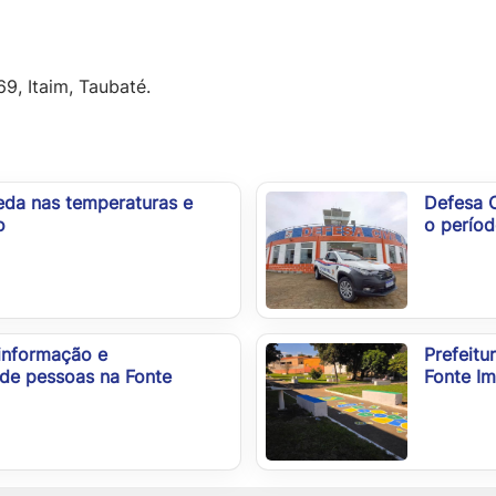
9, Itaim, Taubaté.
ueda nas temperaturas e
Defesa C
o
o períod
 informação e
Prefeitu
 de pessoas na Fonte
Fonte I