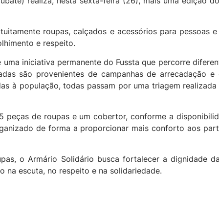
ubaté) realiza, nesta sexta-feira (26), mais uma edição do
uitamente roupas, calçados e acessórios para pessoas e f
lhimento e respeito.
 uma iniciativa permanente do Fussta que percorre difere
zadas são provenientes de campanhas de arrecadação e 
adas à população, todas passam por uma triagem realizada
15 peças de roupas e um cobertor, conforme a disponibilida
rganizado de forma a proporcionar mais conforto aos parti
as, o Armário Solidário busca fortalecer a dignidade da
na escuta, no respeito e na solidariedade.