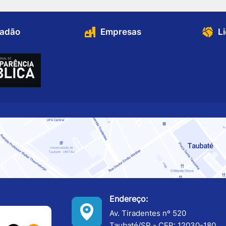
dadão
Empresas
L
Endereço:
Av. Tiradentes nº 520
Taubaté/SP - CEP: 12030-180