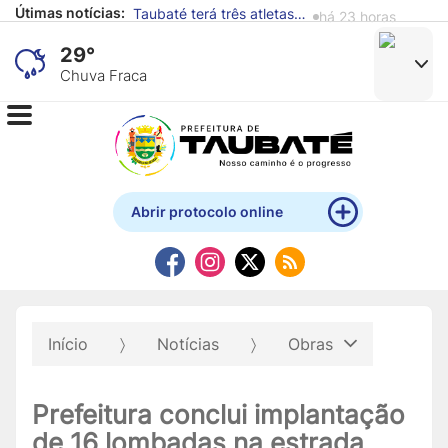
Útimas notícias:
Alunos de escola municipal expõem obras produzidas com materiais recicláveis no Mistau
há 1 dia
29°
Chuva Fraca
Abrir protocolo online
Início
Notícias
Obras
Prefeitura conclui implantação
de 16 lombadas na estrada