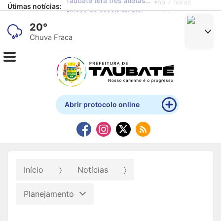
Útimas notícias:
Alunos de escola municipal expõem obras produzidas com materiais recicláveis no Mistau
há 9 horas
20°
Chuva Fraca
Abrir protocolo online
Início
Notícias
Planejamento