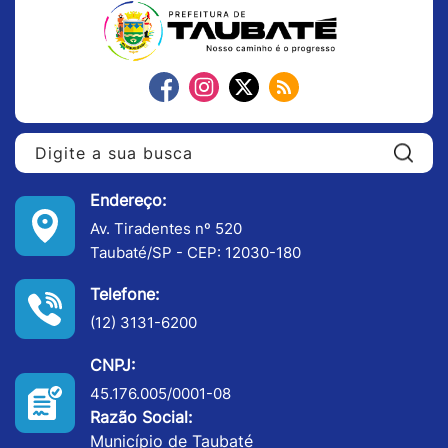
Pe
Endereço:
Av. Tiradentes nº 520
Taubaté/SP - CEP: 12030-180
Telefone:
(12) 3131-6200
CNPJ:
45.176.005/0001-08
Razão Social:
Município de Taubaté