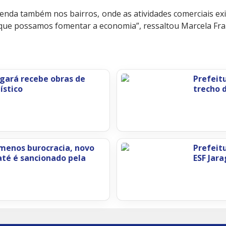
nda também nos bairros, onde as atividades comerciais exi
a que possamos fomentar a economia”, ressaltou Marcela Fra
ngará recebe obras de
Prefeit
ístico
trecho 
 menos burocracia, novo
Prefeit
té é sancionado pela
ESF Jar