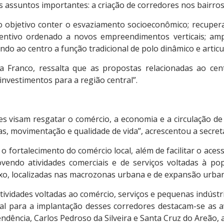
 assuntos importantes: a criação de corredores nos bairros
 objetivo conter o esvaziamento socioeconômico; recuperar
ntivo ordenado a novos empreendimentos verticais; ampli
endo ao centro a função tradicional de polo dinâmico e artic
 Franco, ressalta que as propostas relacionadas ao centr
investimentos para a região central”.
ões visam resgatar o comércio, a economia e a circulação 
as, movimentação e qualidade de vida”, acrescentou a secretá
o fortalecimento do comércio local, além de facilitar o acess
vendo atividades comerciais e de serviços voltadas à po
luxo, localizadas nas macrozonas urbana e de expansão urba
atividades voltadas ao comércio, serviços e pequenas indúst
ial para a implantação desses corredores destacam-se as a
ndência, Carlos Pedroso da Silveira e Santa Cruz do Areão, a