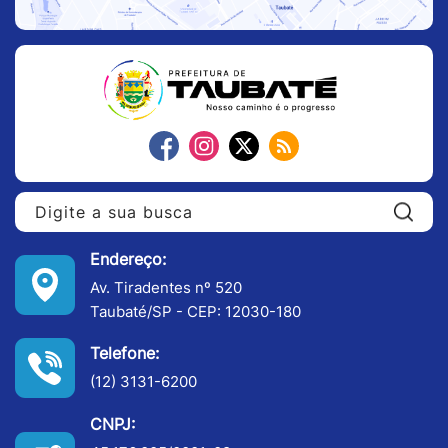
Pe
Endereço:
Av. Tiradentes nº 520
Taubaté/SP - CEP: 12030-180
Telefone:
(12) 3131-6200
CNPJ: