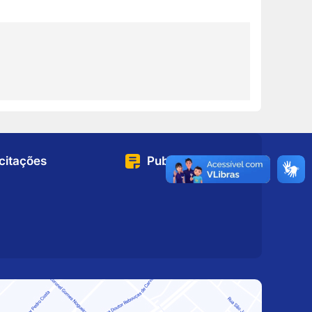
icitações
Publicações