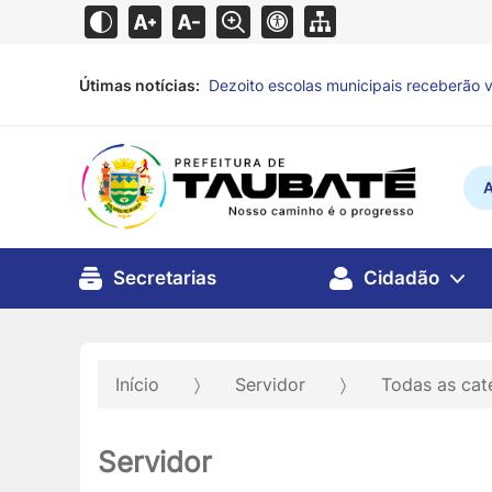
Útimas notícias:
Dezoito escolas municipais receberão vi
A
Secretarias
Cidadão
Início
Servidor
Todas as cat
Servidor