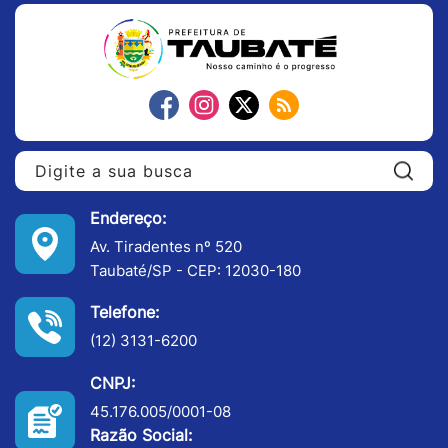
Pe
Endereço:
Av. Tiradentes nº 520
Taubaté/SP - CEP: 12030-180
Telefone:
(12) 3131-6200
CNPJ:
45.176.005/0001-08
Razão Social: