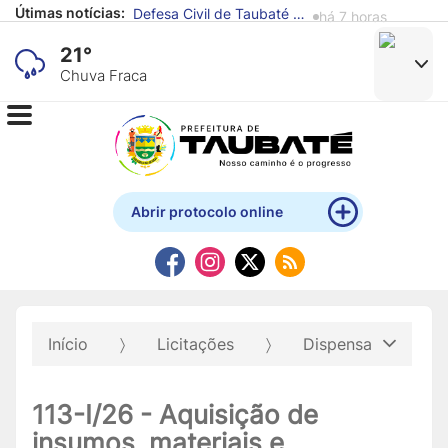
Útimas notícias:
Defesa Civil de Taubaté alerta para previsão de chuva e ventos fortes
há 7 horas
21°
Chuva Fraca
Abrir protocolo online
Início
Licitações
Dispensa
113-I/26 - Aquisição de
insumos, materiais e