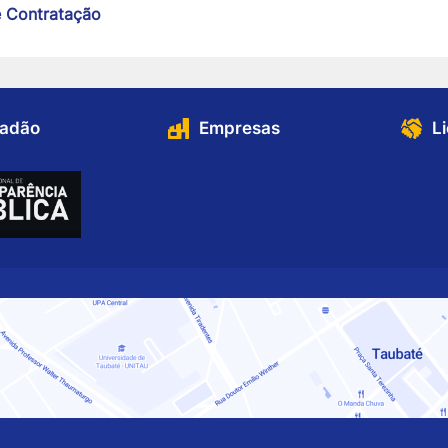
e Contratação
dadão
Empresas
L