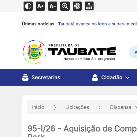
Útimas notícias:
Taubaté avança no Ideb e supera média 
há 11 horas
A
Secretarias
Cidadão
Início
Licitações
Dispensa
95-I/26 - Aquisição de Com