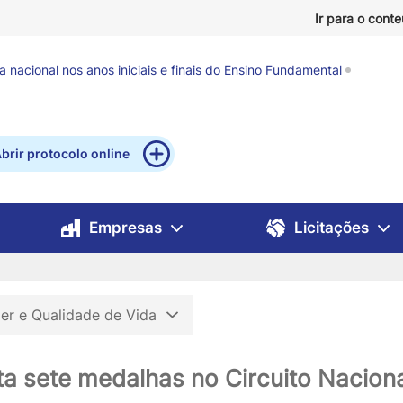
Ir para o cont
nacional nos anos iniciais e finais do Ensino Fundamental
evisão de chuva e ventos fortes
há 16 horas
brir protocolo online
Empresas
Licitações
zer e Qualidade de Vida
ta sete medalhas no Circuito Nacion