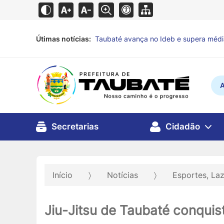
Taubaté avança no Ideb e supera média 
Útimas notícias:
há 15 horas
Defesa Civil de Taubaté alerta para pr
A
Secretarias
Cidadão
Início
Notícias
Esportes, La
Jiu-Jitsu de Taubaté conquis