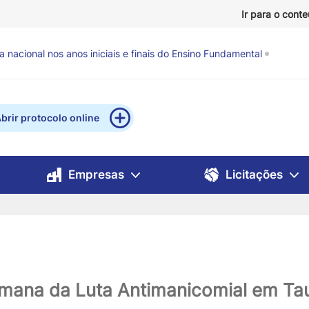
Ir para o cont
evisão de chuva e ventos fortes
há 16 horas
brir protocolo online
Empresas
Licitações
emana da Luta Antimanicomial em Ta