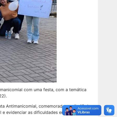
timanicomial com uma festa, com a temática
22).
Luta Antimanicomial, comemorado no dia 18 de
e evidenciar as dificuldades enfrentadas por