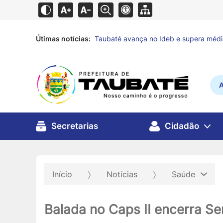
Útimas notícias:
Defesa Civil de Taubaté alerta para pr
A
Secretarias
Cidadão
Início
Notícias
Saúde
Balada no Caps II encerra S