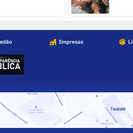
dadão
Empresas
L