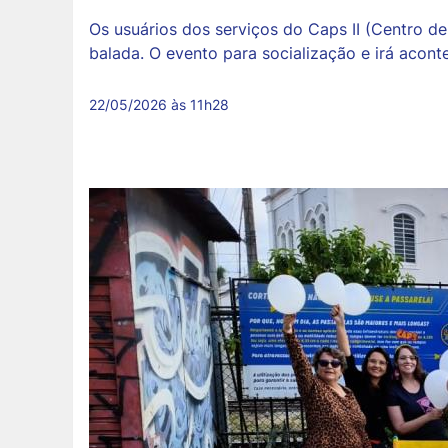
Os usuários dos serviços do Caps II (Centro d
balada. O evento para socialização e irá aconte
22/05/2026 às 11h28