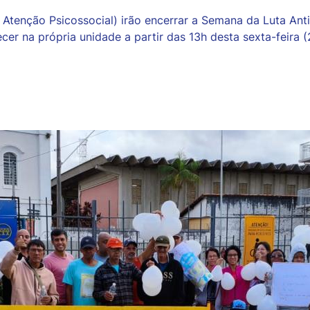
e Atenção Psicossocial) irão encerrar a Semana da Luta An
cer na própria unidade a partir das 13h desta sexta-feira (