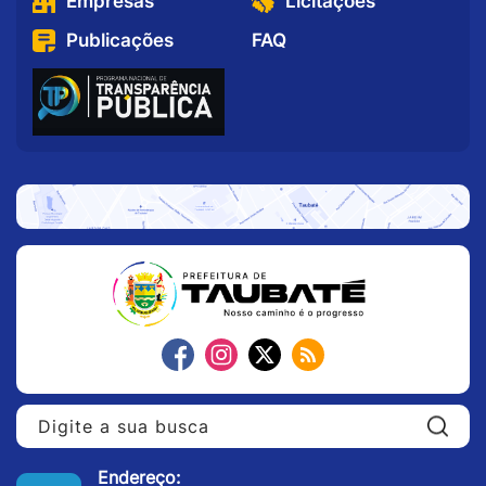
Empresas
Licitações
Publicações
FAQ
Pe
Endereço: