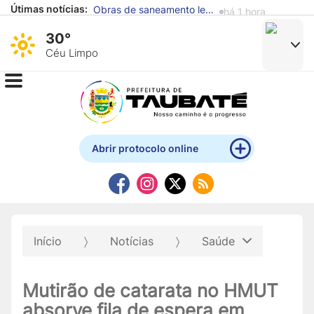
Obras de saneamento levarão água tratada e coleta de esgoto a mais 2 mil famílias em cinco regiões de Taubaté
há 1 hora
Útimas notícias:
Fundo Social incentiva doação de alimentos para reforçar atendimento a famílias em situação de vulnerabilidade
há 3 horas
30°
Céu Limpo
Abrir protocolo online
Início
Notícias
Saúde
Mutirão de catarata no HMUT
absorve fila de espera em