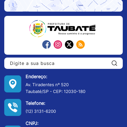
Pe
Endereço:
Av. Tiradentes nº 520
Taubaté/SP - CEP: 12030-180
Telefone:
(12) 3131-6200
CNPJ: