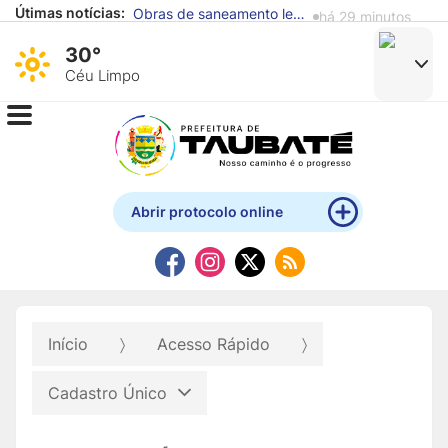
Útimas notícias:
Obras de saneamento levarão água tratada e coleta de esgoto a mais 2 mil famílias em cinco regiões de Taubaté
há 29 minutos
30°
Céu Limpo
Abrir protocolo online
Início
Acesso Rápido
Cadastro Único