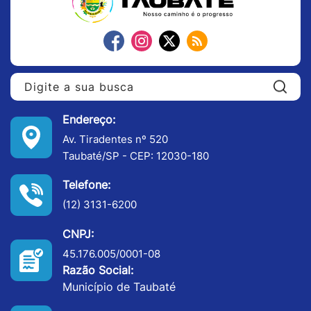
Pe
Endereço:
Av. Tiradentes nº 520
Taubaté/SP - CEP: 12030-180
Telefone:
(12) 3131-6200
CNPJ:
45.176.005/0001-08
Razão Social:
Município de Taubaté