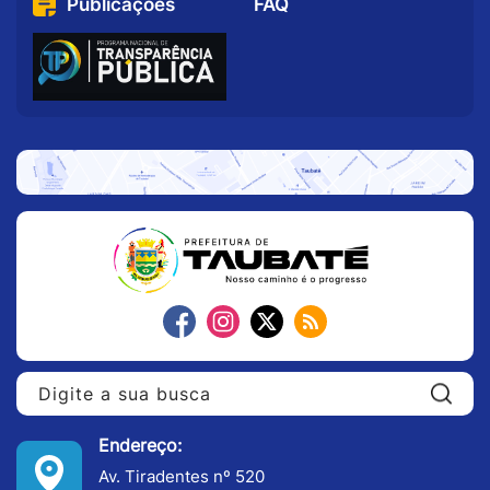
Publicações
FAQ
Pe
Endereço:
Av. Tiradentes nº 520