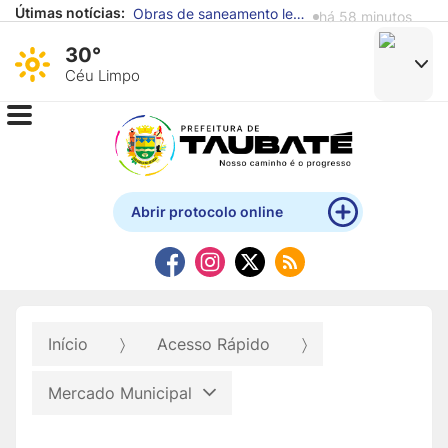
Útimas notícias:
Obras de saneamento levarão água tratada e coleta de esgoto a mais 2 mil famílias em cinco regiões de Taubaté
há 58 minutos
30°
Céu Limpo
Abrir protocolo online
Início
Acesso Rápido
Mercado Municipal