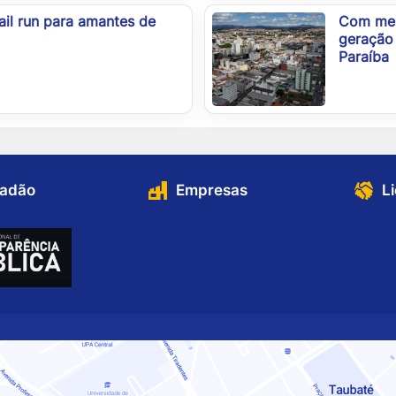
ail run para amantes de
Com melh
geração 
Paraíba
dadão
Empresas
L