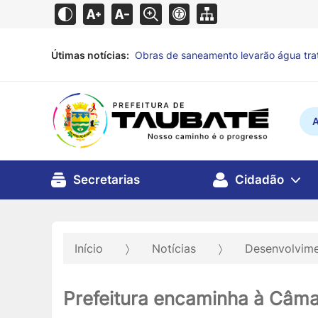
Útimas notícias:
Fundo Social incentiva doação de alime
vulnerabilidade
há 4 horas
A
Secretarias
Cidadão
Início
Notícias
Desenvolvime
Prefeitura encaminha à Câmar