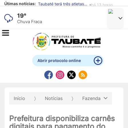
Útimas notícias:
Alunos de escola municipal expõem obras produzidas com materiais recicláveis no Mistau
há 15 horas
19°
Chuva Fraca
Abrir protocolo online
Início
Notícias
Fazenda
Prefeitura disponibiliza carnês
digitais para pagamento do