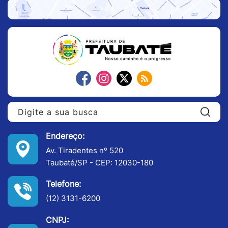
Pe
Endereço:
Av. Tiradentes nº 520
Taubaté/SP - CEP: 12030-180
Telefone:
(12) 3131-6200
CNPJ: