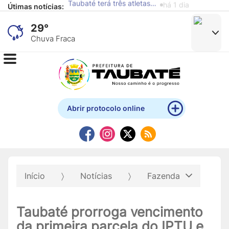
Útimas notícias:
Alunos de escola municipal expõem obras produzidas com materiais recicláveis no Mistau
há 1 dia
29°
Chuva Fraca
Abrir protocolo online
Início
Notícias
Fazenda
Taubaté prorroga vencimento
da primeira parcela do IPTU e