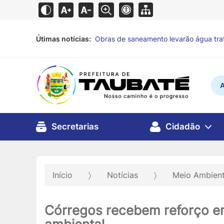
Útimas notícias:
Fundo Social incentiva doação de alime
vulnerabilidade
há 3 horas
A
Secretarias
Cidadão
Início
Notícias
Meio Ambient
Córregos recebem reforço e