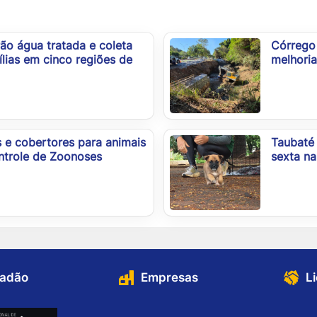
ão água tratada e coleta
Córrego
ílias em cinco regiões de
melhori
e cobertores para animais
Taubaté 
ntrole de Zoonoses
sexta na
dadão
Empresas
L